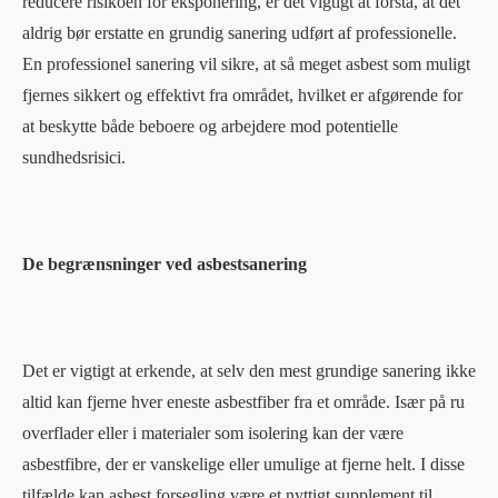
reducere risikoen for eksponering, er det vigtigt at forstå, at det
aldrig bør erstatte en grundig sanering udført af professionelle.
En professionel sanering vil sikre, at så meget asbest som muligt
fjernes sikkert og effektivt fra området, hvilket er afgørende for
at beskytte både beboere og arbejdere mod potentielle
sundhedsrisici.
De begrænsninger ved asbestsanering
Det er vigtigt at erkende, at selv den mest grundige sanering ikke
altid kan fjerne hver eneste asbestfiber fra et område. Især på ru
overflader eller i materialer som isolering kan der være
asbestfibre, der er vanskelige eller umulige at fjerne helt. I disse
tilfælde kan asbest forsegling være et nyttigt supplement til