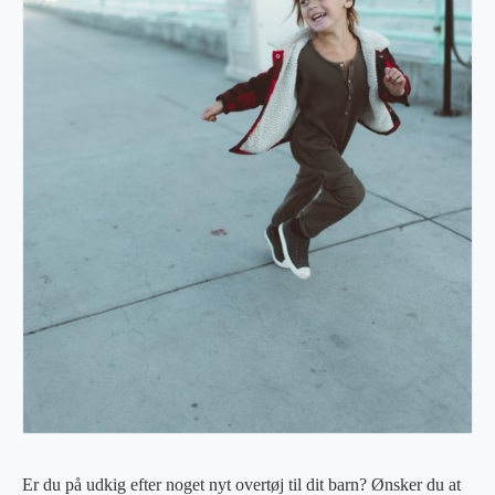
Er du på udkig efter noget nyt overtøj til dit barn? Ønsker du at